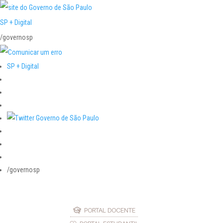
SP + Digital
/governosp
SP + Digital
/governosp
PORTAL DOCENTE