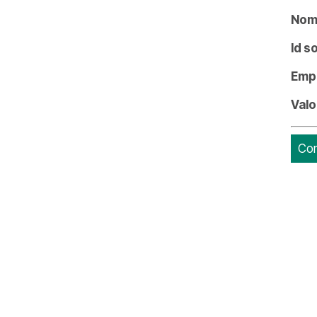
Nome
Id s
Emp
Valo
Con