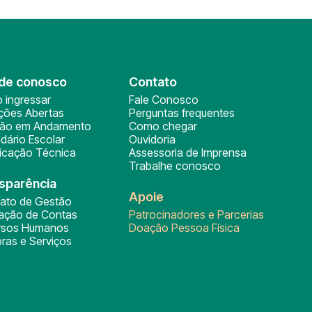
de conosco
Contato
 ingressar
Fale Conosco
ições Abertas
Perguntas frequentes
ção em Andamento
Como chegar
dário Escolar
Ouvidoria
ficação Técnica
Assessoria de Imprensa
Trabalhe conosco
sparência
Apoie
rato de Gestão
tação de Contas
Patrocinadores e Parcerias
rsos Humanos
Doação Pessoa Física
ras e Serviços