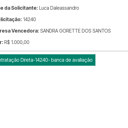
 da Solicitante:
Luca Daleassandro
olicitação:
14240
resa Vencedora:
SANDRA GORETTE DOS SANTOS
r:
R$ 1.000,00
tratação Direta-14240- banca de avaliação