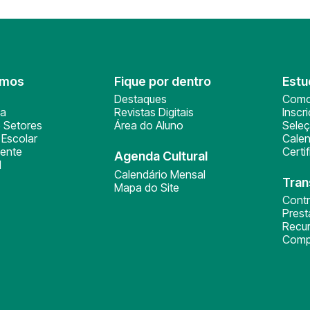
omos
Fique por dentro
Estu
Destaques
Como
ça
Revistas Digitais
Inscr
 Setores
Área do Aluno
Sele
Escolar
Calen
ente
Certi
Agenda Cultural
l
Calendário Mensal
Tran
Mapa do Site
Cont
Pres
Recu
Comp