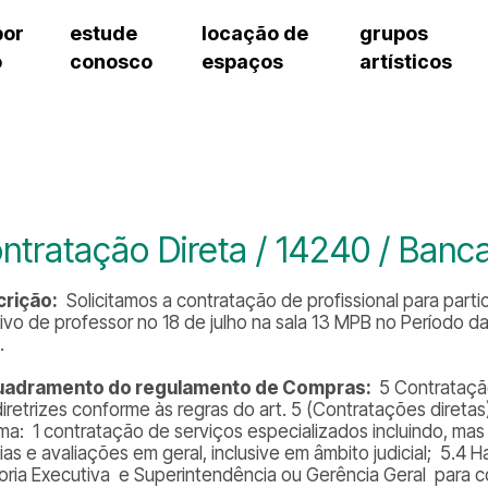
por
estude
locação de
grupos
o
conosco
espaços
artísticos
cursos regulares
bilheteria
teatro procópio ferreira
artes cênicas
grupos artísticos de bolsistas
fale cono
cursos livres
cursos regulares
salão villa-lobos
música
grupos pedagógicos – sede
ouvidoria 
cursos de aperfeiçoamento
cursos livres
erto
auditório unidade chiquinha gonzaga
processo seletivo
grupos pedagógicos – polo
pergunta
chiquinha gonzaga
cursos de aperfeiçoamento
orientações para locação
como che
a
visite o c
3
sceic-sp
ntratação Direta / 14240 / Banc
to
equipe té
josé do rio pardo
assessori
rição:
Solicitamos a contratação de profissional para parti
trabalhe 
tivo de professor no 18 de julho na sala 13 MPB no Período 
.
uadramento do regulamento de Compras:
5 Contrataçã
diretrizes conforme às regras do art. 5 (Contratações diret
rma: 1 contratação de serviços especializados incluindo, mas 
cias e avaliações em geral, inclusive em âmbito judicial; 
toria Executiva e Superintendência ou Gerência Geral para c