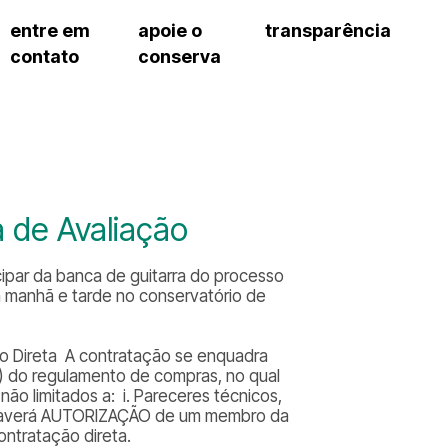
entre em
apoie o
transparência
contato
conserva
sco
patrocinadores e parcerias
contrato de gestão
exercí
– fala sp
doações de pessoa física
prestação de contas
exercí
manua
s frequentes
doações de pessoa jurídica
recursos humanos
exercí
cargos
atos 
gar
nota fiscal paulista (nfp)
compras e serviços
exercí
traba
proce
onservatório
exercí
regul
proc
a de Avaliação
exercí
proc
cnica social
exercí
a de imprensa
cipar da banca de guitarra do processo
processos em andamento
conosco
da manhã e tarde no conservatório de
processos concluídos
o Direta A contratação se enquadra
as) do regulamento de compras, no qual
não limitados a: i. Pareceres técnicos,
5.4 Haverá AUTORIZAÇÃO de um membro da
ontratação direta.