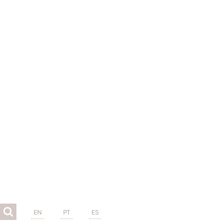
EN
PT
ES