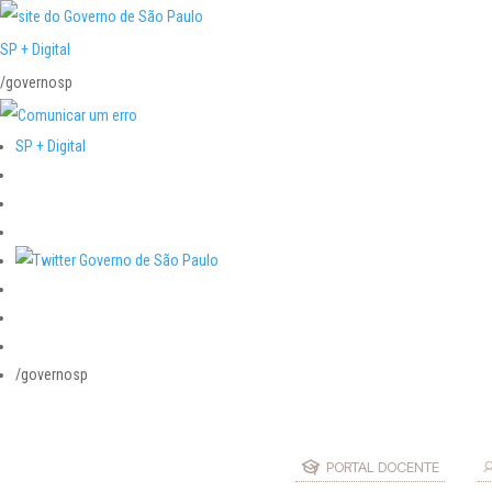
SP + Digital
/governosp
SP + Digital
/governosp
PORTAL DOCENTE