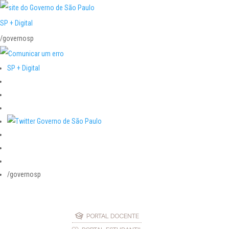
SP + Digital
/governosp
SP + Digital
/governosp
PORTAL DOCENTE