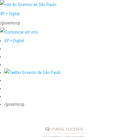
SP + Digital
/governosp
SP + Digital
/governosp
PORTAL DOCENTE