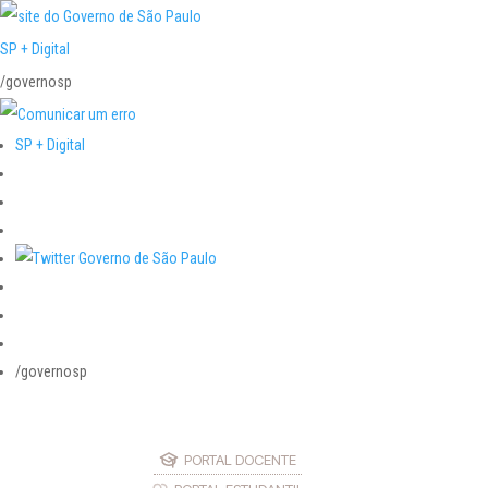
SP + Digital
/governosp
SP + Digital
/governosp
PORTAL DOCENTE