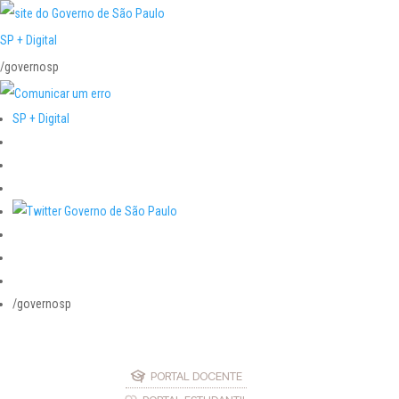
SP + Digital
/governosp
SP + Digital
/governosp
PORTAL DOCENTE