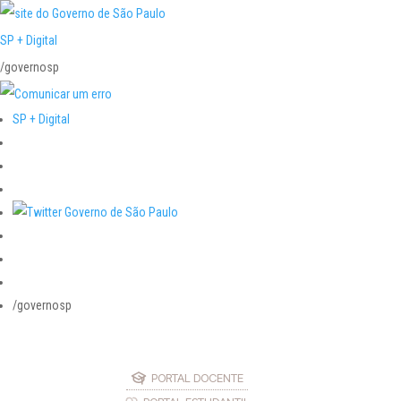
SP + Digital
/governosp
SP + Digital
/governosp
PORTAL DOCENTE