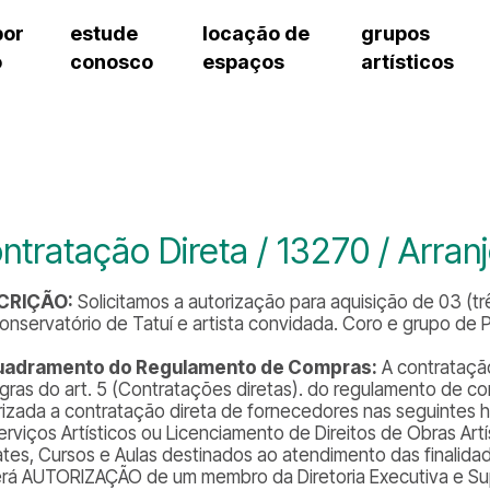
por
estude
locação de
grupos
o
conosco
espaços
artísticos
cursos regulares
bilheteria
teatro procópio ferreira
artes cênicas
grupos artísticos de bolsistas
fale cono
cursos livres
cursos regulares
salão villa-lobos
música
grupos pedagógicos – sede
ouvidoria 
cursos de aperfeiçoamento
cursos livres
erto
auditório unidade chiquinha gonzaga
processo seletivo
grupos pedagógicos – polo
pergunta
chiquinha gonzaga
cursos de aperfeiçoamento
orientações para locação
como che
a
visite o c
3
sceic-sp
ntratação Direta / 13270 / Arran
to
equipe té
josé do rio pardo
assessori
CRIÇÃO:
Solicitamos a autorização para aquisição de 03 (trê
trabalhe 
onservatório de Tatuí e artista convidada. Coro e grupo de 
uadramento do Regulamento de Compras:
A contratação
egras do art. 5 (Contratações diretas). do regulamento de com
rizada a contratação direta de fornecedores nas seguintes hi
rviços Artísticos ou Licenciamento de Direitos de Obras Artís
tes, Cursos e Aulas destinados ao atendimento das finalida
rá AUTORIZAÇÃO de um membro da Diretoria Executiva e Sup