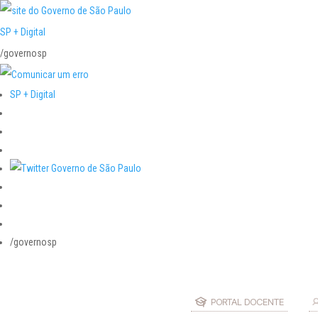
SP + Digital
/governosp
SP + Digital
/governosp
PORTAL DOCENTE