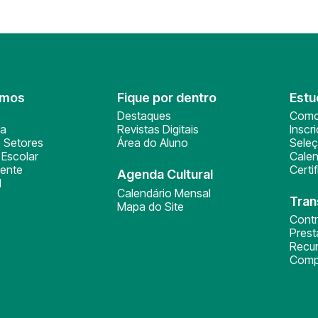
omos
Fique por dentro
Estu
Destaques
Como
ça
Revistas Digitais
Inscr
 Setores
Área do Aluno
Sele
Escolar
Calen
ente
Certi
Agenda Cultural
l
Calendário Mensal
Tran
Mapa do Site
Cont
Pres
Recu
Comp