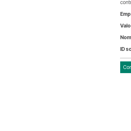
cont
Emp
Valo
Nome
ID s
Con