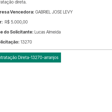
ratação direta.
resa Vencedora:
GABRIEL JOSE LEVY
r:
R$ 5.000,00
 do Solicitante:
Lucas Almeida
olicitação:
13270
tratação Direta-13270-arranjos