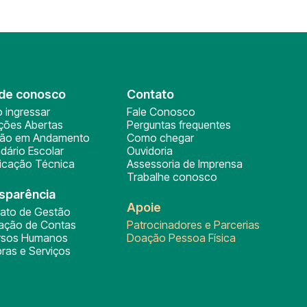
de conosco
Contato
 ingressar
Fale Conosco
ições Abertas
Perguntas frequentes
ção em Andamento
Como chegar
dário Escolar
Ouvidoria
ficação Técnica
Assessoria de Imprensa
Trabalhe conosco
sparência
Apoie
rato de Gestão
tação de Contas
Patrocinadores e Parcerias
rsos Humanos
Doação Pessoa Física
ras e Serviços