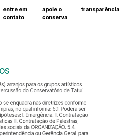
entre em
apoie o
transparência
contato
conserva
sco
patrocinadores e parcerias
contrato de gestão
exercí
– fala sp
doações de pessoa física
prestação de contas
exercí
manua
s frequentes
doações de pessoa jurídica
recursos humanos
exercí
cargos
atos 
gar
nota fiscal paulista (nfp)
compras e serviços
exercí
traba
proce
onservatório
exercí
regul
proc
jos
exercí
proc
cnica social
exercí
a de imprensa
s) arranjos para os grupos artísticos
processos em andamento
conosco
Percussão do Conservatório de Tatuí.
processos concluídos
 se enquadra nas diretrizes conforme
pras, no qual informa: 5.1. Poderá ser
póteses: I. Emergência. II. Contratação
ticas III. Contratação de Palestras,
des sociais da ORGANIZAÇÃO. 5.4.
erintendência ou Gerência Geral para