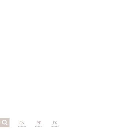
EN
PT
ES