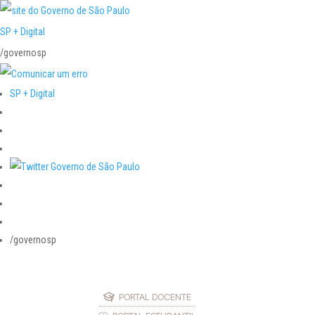
SP + Digital
/governosp
SP + Digital
/governosp
PORTAL DOCENTE