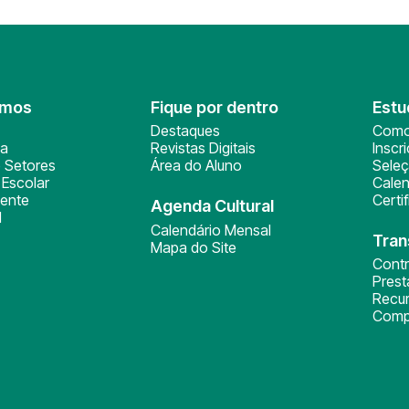
omos
Fique por dentro
Estu
Destaques
Como
ça
Revistas Digitais
Inscr
 Setores
Área do Aluno
Sele
Escolar
Calen
ente
Certi
Agenda Cultural
l
Calendário Mensal
Tran
Mapa do Site
Cont
Pres
Recu
Comp