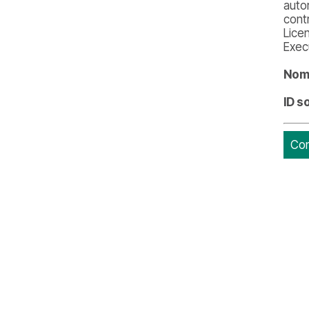
auto
cont
Lice
Exec
Nome
ID s
Con