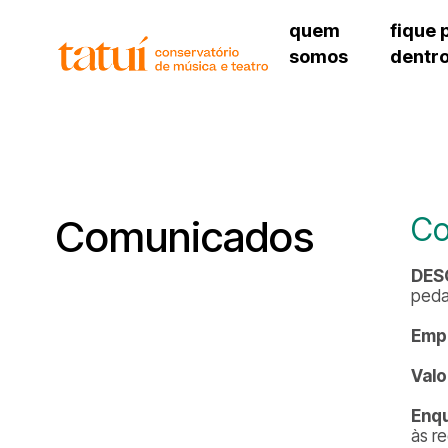
quem
fique 
somos
dentr
histórico
agenda cultural
governança
calendário escolar
unidades e setores
programas de conc
regimento escolar
revistas digitais
corpo docente
espaço estudantil
Co
Comunicados
DES
peda
Emp
Valo
Enq
às r