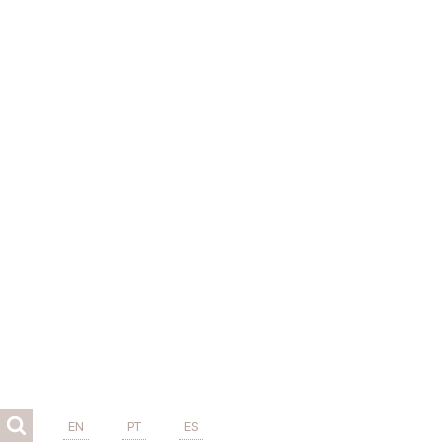
EN
PT
ES