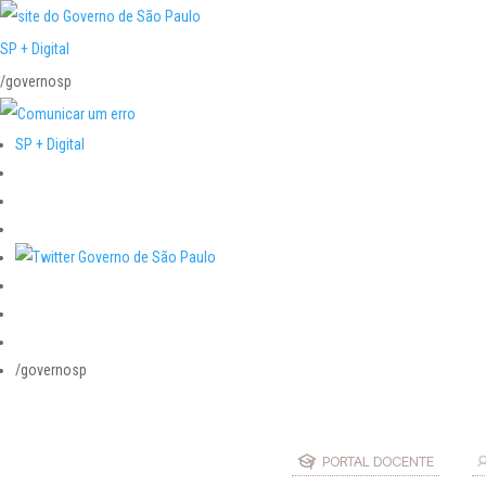
SP + Digital
/governosp
SP + Digital
/governosp
PORTAL DOCENTE