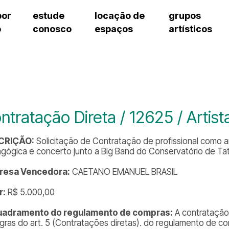
por
estude
locação de
grupos
o
conosco
espaços
artísticos
teatro procópio ferreira
artes cênicas
grupos artísticos de bolsistas
fale cono
salão villa-lobos
música
grupos pedagógicos – sede
pergunta
erto
auditório unidade chiquinha gonzaga
processo seletivo
grupos pedagógicos – polo
como che
orientações para locação
visite o c
equipe té
assessori
ntratação Direta / 12625 / Artis
trabalhe 
CRIÇÃO:
Solicitação de Contratação de profissional como a
gógica e concerto junto a Big Band do Conservatório de Tat
resa Vencedora:
CAETANO EMANUEL BRASIL
r:
R$ 5.000,00
uadramento do regulamento de compras:
A contratação
egras do art. 5 (Contratações diretas). do regulamento de com