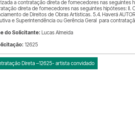
rizada a contratação direta de fornecedores nas seguintes hi
ratação direta de fornecedores nas seguintes hipóteses: II. 
nciamento de Direitos de Obras Artísticas. 5.4. Haverá AUT
utiva e Superintendência ou Gerência Geral para contratação
 do Solicitante:
Lucas Almeida
olicitação:
12625
tratação Direta –12625- artista convidado