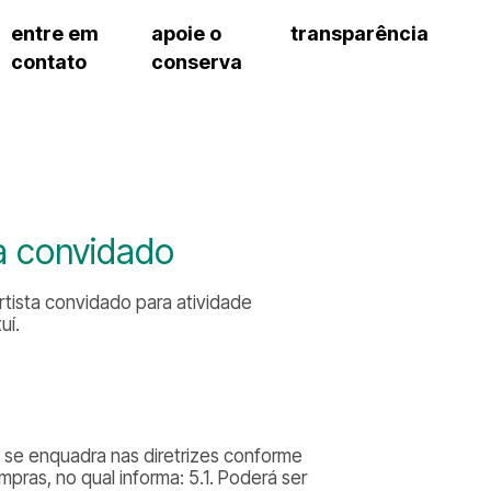
entre em
apoie o
transparência
contato
conserva
sco
patrocinadores e parcerias
contrato de gestão
s frequentes
doações de pessoa jurídica
prestação de contas
gar
doações de pessoa física
recursos humanos
onservatório
nota fiscal paulista (nfp)
compras e serviços
cnica social
a de imprensa
ta convidado
conosco
rtista convidado para atividade
uí.
 se enquadra nas diretrizes conforme
pras, no qual informa: 5.1. Poderá ser