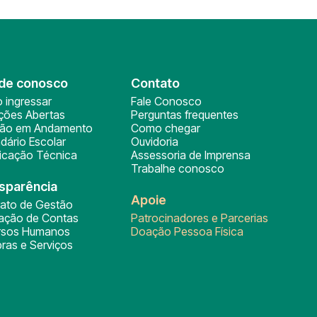
de conosco
Contato
 ingressar
Fale Conosco
ições Abertas
Perguntas frequentes
ção em Andamento
Como chegar
dário Escolar
Ouvidoria
ficação Técnica
Assessoria de Imprensa
Trabalhe conosco
sparência
Apoie
rato de Gestão
tação de Contas
Patrocinadores e Parcerias
rsos Humanos
Doação Pessoa Física
ras e Serviços