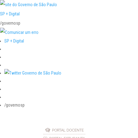
SP + Digital
/governosp
SP + Digital
/governosp
PORTAL DOCENTE