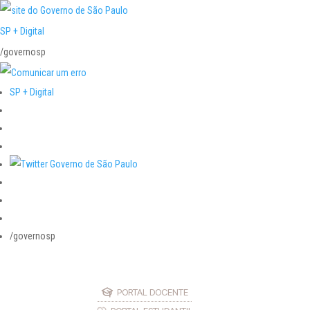
SP + Digital
/governosp
SP + Digital
/governosp
PORTAL DOCENTE