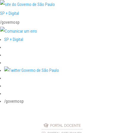
SP + Digital
/governosp
SP + Digital
/governosp
PORTAL DOCENTE