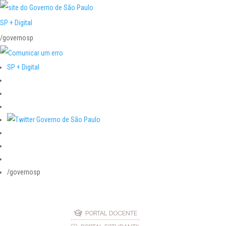
SP + Digital
/governosp
SP + Digital
/governosp
PORTAL DOCENTE