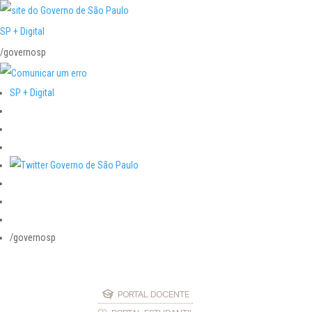
SP + Digital
/governosp
SP + Digital
/governosp
PORTAL DOCENTE