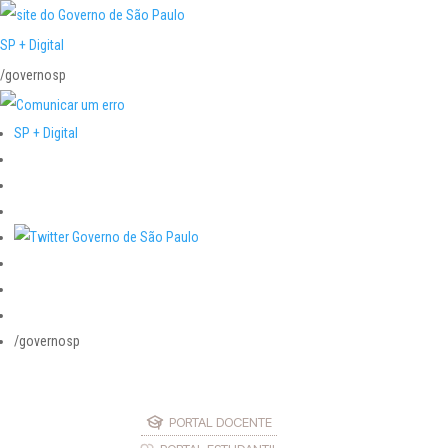
SP + Digital
/governosp
SP + Digital
/governosp
PORTAL DOCENTE