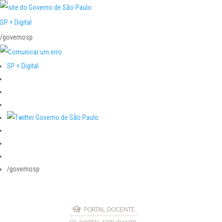
SP + Digital
/governosp
SP + Digital
/governosp
PORTAL DOCENTE