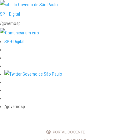
SP + Digital
/governosp
SP + Digital
/governosp
PORTAL DOCENTE