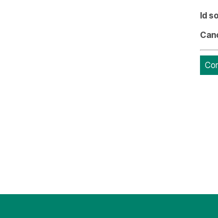
Id s
Can
Con