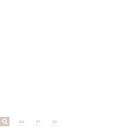
EN
PT
ES