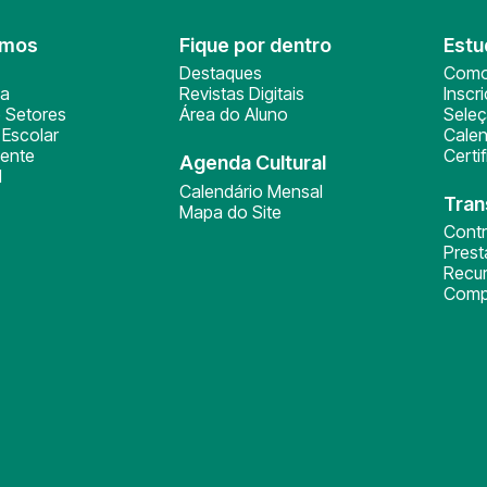
omos
Fique por dentro
Estu
Destaques
Como
ça
Revistas Digitais
Inscr
 Setores
Área do Aluno
Sele
Escolar
Calen
ente
Certi
Agenda Cultural
l
Calendário Mensal
Tran
Mapa do Site
Cont
Pres
Recu
Comp