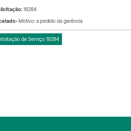
olicitação:
19284
celado-
Motivo: a pedido da gerência
tratação de Serviço 19284