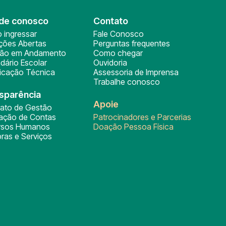
de conosco
Contato
 ingressar
Fale Conosco
ições Abertas
Perguntas frequentes
ção em Andamento
Como chegar
dário Escolar
Ouvidoria
ficação Técnica
Assessoria de Imprensa
Trabalhe conosco
sparência
Apoie
rato de Gestão
tação de Contas
Patrocinadores e Parcerias
rsos Humanos
Doação Pessoa Física
ras e Serviços