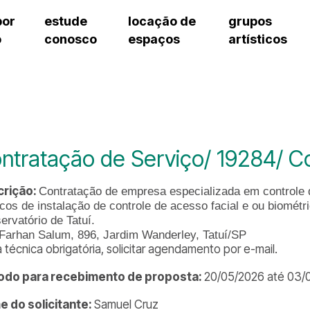
por
estude
locação de
grupos
o
conosco
espaços
artísticos
cursos regulares
bilheteria
teatro procópio ferreira
artes cênicas
grupos artísticos de bolsistas
fale cono
cursos livres
cursos regulares
salão villa-lobos
música
grupos pedagógicos – sede
ouvidoria 
cursos de aperfeiçoamento
cursos livres
erto
auditório unidade chiquinha gonzaga
processo seletivo
grupos pedagógicos – polo
pergunta
chiquinha gonzaga
cursos de aperfeiçoamento
orientações para locação
como che
a
visite o c
3
sceic-sp
ntratação de Serviço/ 19284/ C
to
equipe té
josé do rio pardo
assessori
crição:
Contratação de empresa especializada em controle 
trabalhe 
icos de instalação de controle de acesso facial e ou biométr
ervatório de Tatuí.
Farhan Salum, 896, Jardim Wanderley, Tatuí/SP
a técnica obrigatória, solicitar agendamento por e-mail.
odo para recebimento de proposta:
20/05/2026 até 03/
 do solicitante:
Samuel Cruz