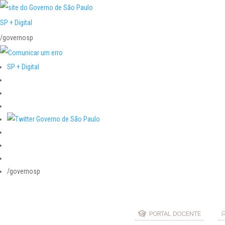
SP + Digital
/governosp
SP + Digital
/governosp
PORTAL DOCENTE