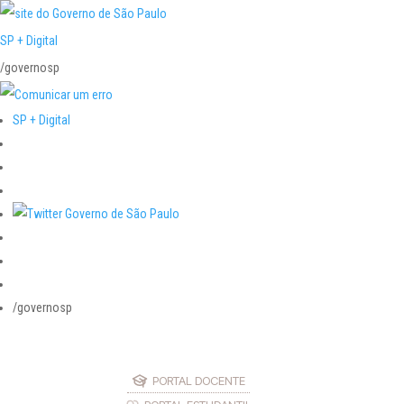
SP + Digital
/governosp
SP + Digital
/governosp
PORTAL DOCENTE