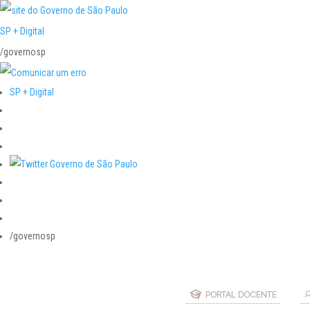
SP + Digital
/governosp
SP + Digital
/governosp
PORTAL DOCENTE