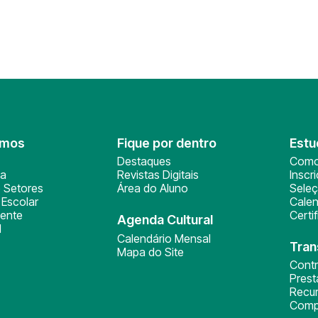
omos
Fique por dentro
Estu
Destaques
Como
ça
Revistas Digitais
Inscr
 Setores
Área do Aluno
Sele
Escolar
Calen
ente
Certi
Agenda Cultural
l
Calendário Mensal
Tran
Mapa do Site
Cont
Pres
Recu
Comp