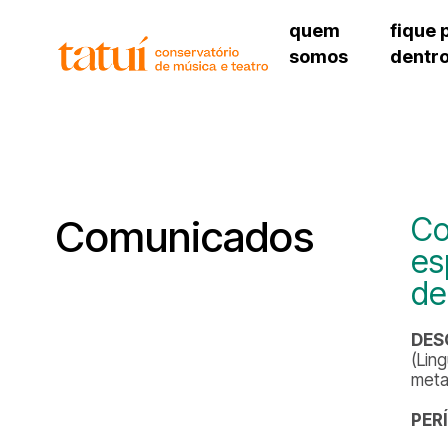
quem
fique 
somos
dentr
histórico
agenda cultural
governança
calendário escolar
unidades e setores
programas de conc
regimento escolar
revistas digitais
corpo docente
espaço estudantil
Co
Comunicados
es
de
DES
(Lin
meta
PER