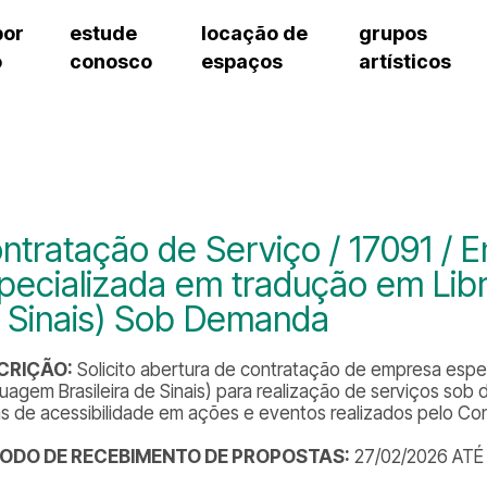
por
estude
locação de
grupos
o
conosco
espaços
artísticos
teatro procópio ferreira
artes cênicas
grupos artísticos de bolsistas
fale cono
salão villa-lobos
música
grupos pedagógicos – sede
pergunta
erto
auditório unidade chiquinha gonzaga
processo seletivo
grupos pedagógicos – polo
como che
orientações para locação
visite o c
equipe té
assessori
ntratação de Serviço / 17091 / 
trabalhe 
pecializada em tradução em Libra
 Sinais) Sob Demanda
CRIÇÃO:
Solicito abertura de contratação de empresa espe
guagem Brasileira de Sinais) para realização de serviços so
s de acessibilidade em ações e eventos realizados pelo Con
ÍODO DE RECEBIMENTO DE PROPOSTAS:
27/02/2026 ATÉ