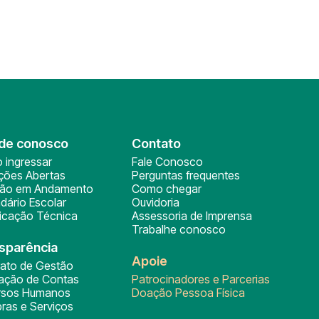
de conosco
Contato
 ingressar
Fale Conosco
ições Abertas
Perguntas frequentes
ção em Andamento
Como chegar
dário Escolar
Ouvidoria
ficação Técnica
Assessoria de Imprensa
Trabalhe conosco
sparência
Apoie
rato de Gestão
tação de Contas
Patrocinadores e Parcerias
rsos Humanos
Doação Pessoa Física
ras e Serviços