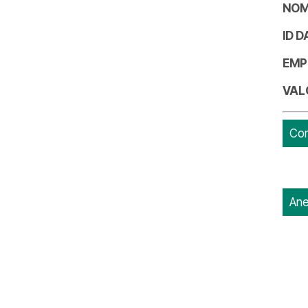
NOM
ID 
EMP
VAL
Con
Ane