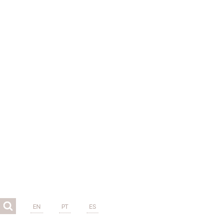
EN
PT
ES