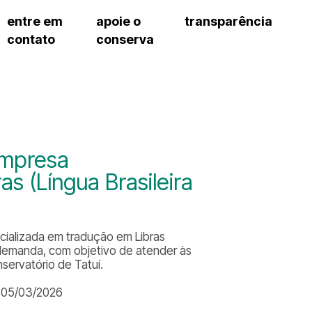
entre em
apoie o
transparência
contato
conserva
sco
patrocinadores e parcerias
contrato de gestão
s frequentes
doações de pessoa jurídica
prestação de contas
gar
doações de pessoa física
recursos humanos
onservatório
nota fiscal paulista (nfp)
compras e serviços
cnica social
a de imprensa
Empresa
conosco
s (Língua Brasileira
cializada em tradução em Libras
b demanda, com objetivo de atender às
servatório de Tatuí.
 05/03/2026