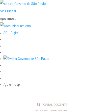
SP + Digital
/governosp
SP + Digital
/governosp
PORTAL DOCENTE