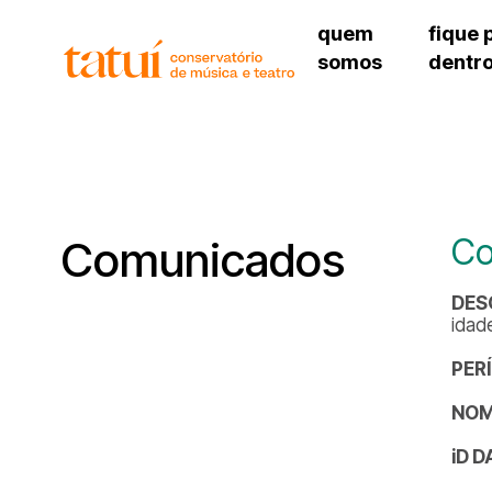
quem
fique 
somos
dentr
histórico
agenda cultural
governança
calendário escolar
unidades e setores
programas de conc
regimento escolar
revistas digitais
corpo docente
espaço estudantil
Co
Comunicados
DES
idad
PER
NOM
iD 