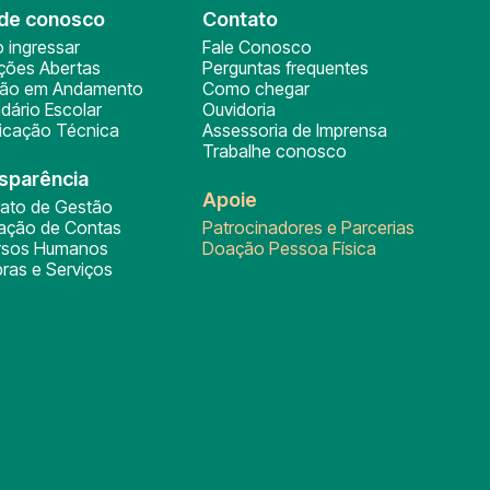
de conosco
Contato
 ingressar
Fale Conosco
ições Abertas
Perguntas frequentes
ção em Andamento
Como chegar
dário Escolar
Ouvidoria
ficação Técnica
Assessoria de Imprensa
Trabalhe conosco
sparência
Apoie
rato de Gestão
tação de Contas
Patrocinadores e Parcerias
rsos Humanos
Doação Pessoa Física
ras e Serviços