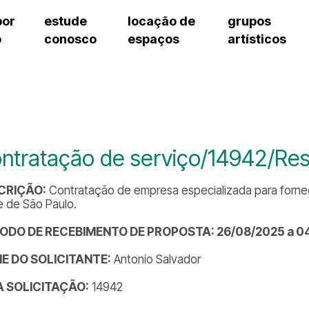
por
estude
locação de
grupos
o
conosco
espaços
artísticos
teatro procópio ferreira
artes cênicas
grupos artísticos de bolsistas
fale cono
salão villa-lobos
música
grupos pedagógicos – sede
pergunta
erto
auditório unidade chiquinha gonzaga
processo seletivo
grupos pedagógicos – polo
como che
orientações para locação
visite o c
equipe té
assessori
ntratação de serviço/14942/Res
trabalhe 
CRIÇÃO:
Contratação de empresa especializada para fornec
e de São Paulo.
ÍODO DE RECEBIMENTO DE PROPOSTA: 26/08/2025 a 0
E DO SOLICITANTE:
Antonio Salvador
DA SOLICITAÇÃO:
14942