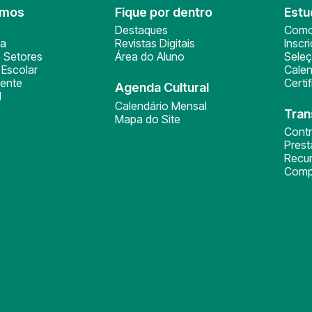
omos
Fique por dentro
Estu
Destaques
Como
ça
Revistas Digitais
Inscr
 Setores
Área do Aluno
Sele
Escolar
Calen
ente
Certi
Agenda Cultural
l
Calendário Mensal
Tran
Mapa do Site
Cont
Pres
Recu
Comp