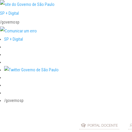
SP + Digital
/governosp
SP + Digital
/governosp
PORTAL DOCENTE