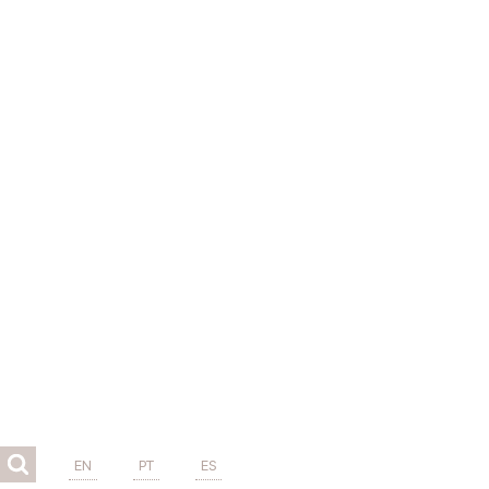
EN
PT
ES