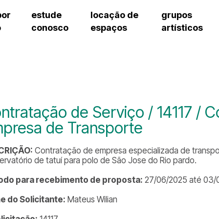
por
estude
locação de
grupos
o
conosco
espaços
artísticos
teatro procópio ferreira
artes cênicas
grupos artísticos de bolsistas
fale cono
salão villa-lobos
música
grupos pedagógicos – sede
pergunta
erto
auditório unidade chiquinha gonzaga
processo seletivo
grupos pedagógicos – polo
como che
orientações para locação
visite o c
equipe té
assessori
ntratação de Serviço / 14117 / 
trabalhe 
presa de Transporte
CRIÇÃO:
Contratação de empresa especializada de transp
ervatório de tatuí para polo de São Jose do Rio pardo.
odo para recebimento de proposta:
27/06/2025 até 03/
 do Solicitante:
Mateus Wilian
olicitação:
14117