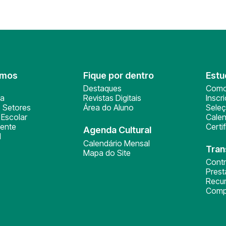
omos
Fique por dentro
Estu
Destaques
Como
ça
Revistas Digitais
Inscr
 Setores
Área do Aluno
Sele
Escolar
Calen
ente
Certi
Agenda Cultural
l
Calendário Mensal
Tran
Mapa do Site
Cont
Pres
Recu
Comp