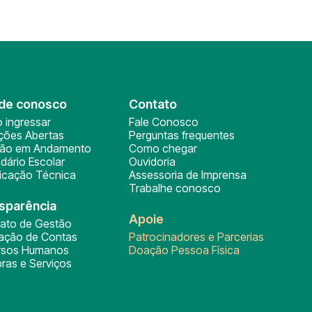
de conosco
Contato
 ingressar
Fale Conosco
ições Abertas
Perguntas frequentes
ção em Andamento
Como chegar
dário Escolar
Ouvidoria
ficação Técnica
Assessoria de Imprensa
Trabalhe conosco
sparência
Apoie
rato de Gestão
tação de Contas
Patrocinadores e Parcerias
rsos Humanos
Doação Pessoa Física
ras e Serviços