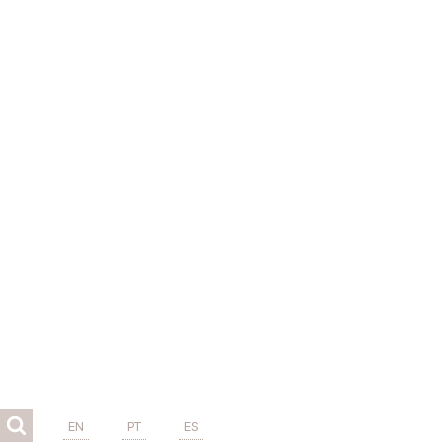
EN
PT
ES