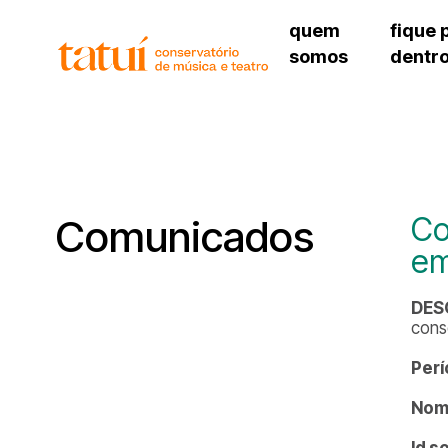
quem
fique 
somos
dentr
histórico
agenda cultural
governança
calendário escolar
unidades e setores
programas de conc
regimento escolar
revistas digitais
corpo docente
espaço estudantil
Co
Comunicados
em
DES
cons
Perí
Nome
Id s