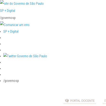
SP + Digital
/governosp
SP + Digital
/governosp
PORTAL DOCENTE