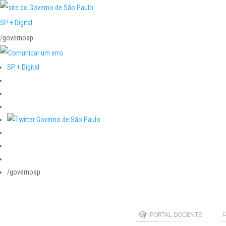
SP + Digital
/governosp
SP + Digital
/governosp
PORTAL DOCENTE