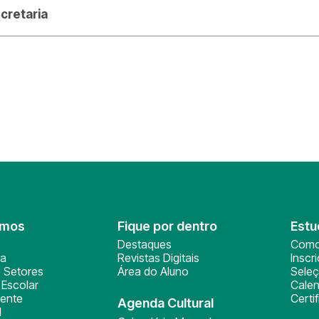
cretaria
omos
Fique por dentro
Estu
Destaques
Como
ça
Revistas Digitais
Inscr
 Setores
Área do Aluno
Sele
Escolar
Calen
ente
Certi
Agenda Cultural
l