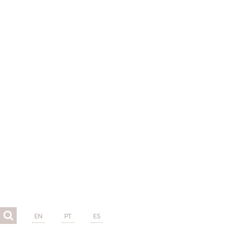
EN
PT
ES