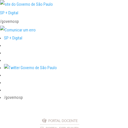
SP + Digital
/governosp
SP + Digital
/governosp
PORTAL DOCENTE