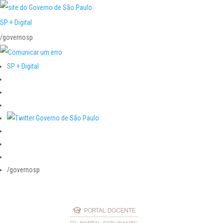
SP + Digital
/governosp
SP + Digital
/governosp
PORTAL DOCENTE