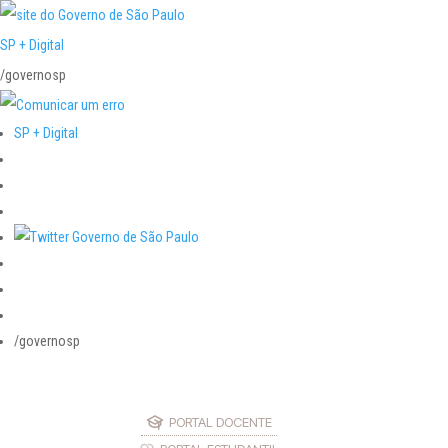
SP + Digital
/governosp
SP + Digital
/governosp
PORTAL DOCENTE