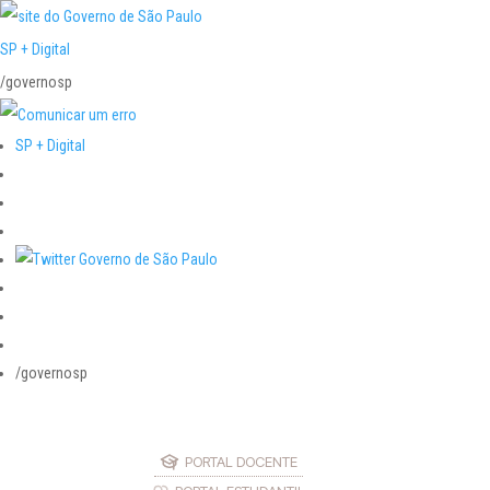
SP + Digital
/governosp
SP + Digital
/governosp
PORTAL DOCENTE