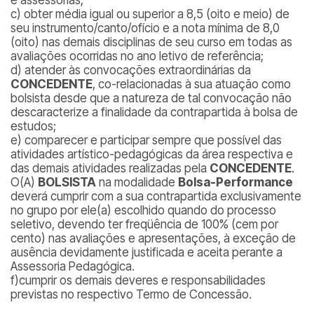
e assessorias;
c) obter média igual ou superior a 8,5 (oito e meio) de
seu instrumento/canto/ofício e a nota mínima de 8,0
(oito) nas demais disciplinas de seu curso em todas as
avaliações ocorridas no ano letivo de referência;
d) atender às convocações extraordinárias da
CONCEDENTE
, co-relacionadas à sua atuação como
bolsista desde que a natureza de tal convocação não
descaracterize a finalidade da contrapartida à bolsa de
estudos;
e) comparecer e participar sempre que possível das
atividades artístico-pedagógicas da área respectiva e
das demais atividades realizadas pela
CONCEDENTE
.
O(A)
BOLSISTA
na modalidade
Bolsa-Performance
deverá cumprir com a sua contrapartida exclusivamente
no grupo por ele(a) escolhido quando do processo
seletivo, devendo ter freqüência de 100% (cem por
cento) nas avaliações e apresentações, à exceção de
ausência devidamente justificada e aceita perante a
Assessoria Pedagógica.
f)cumprir os demais deveres e responsabilidades
previstas no respectivo Termo de Concessão.