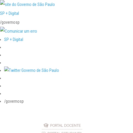
SP + Digital
/governosp
SP + Digital
/governosp
PORTAL DOCENTE