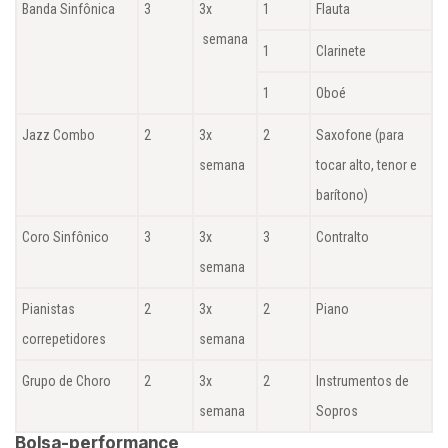
Banda Sinfônica
3
3x
1
Flauta
semana
1
Clarinete
1
Oboé
Jazz Combo
2
3x
2
Saxofone (para
semana
tocar alto, tenor e
barítono)
Coro Sinfônico
3
3x
3
Contralto
semana
Pianistas
2
3x
2
Piano
correpetidores
semana
Grupo de Choro
2
3x
2
Instrumentos de
semana
Sopros
Bolsa-performance