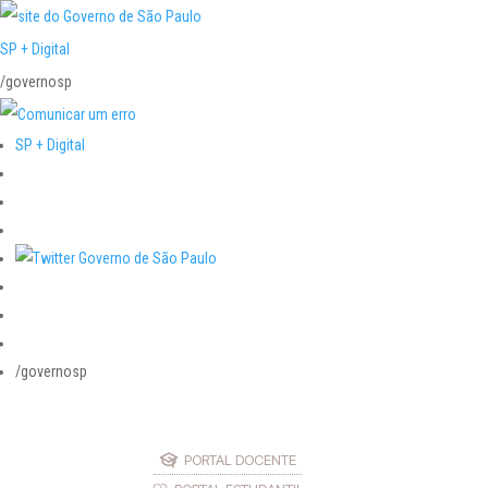
SP + Digital
/governosp
SP + Digital
/governosp
PORTAL DOCENTE