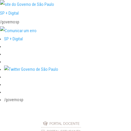
SP + Digital
/governosp
SP + Digital
/governosp
PORTAL DOCENTE