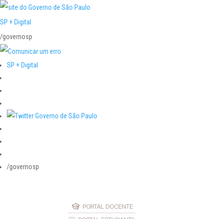
SP + Digital
/governosp
SP + Digital
/governosp
PORTAL DOCENTE