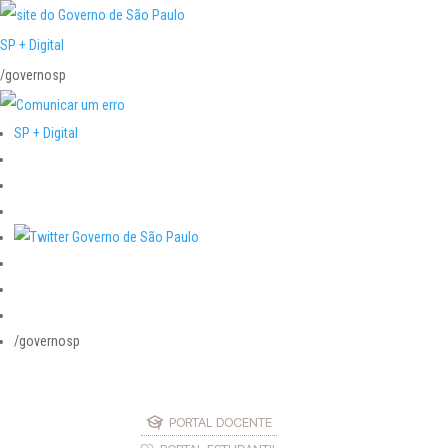
SP + Digital
/governosp
SP + Digital
/governosp
PORTAL DOCENTE