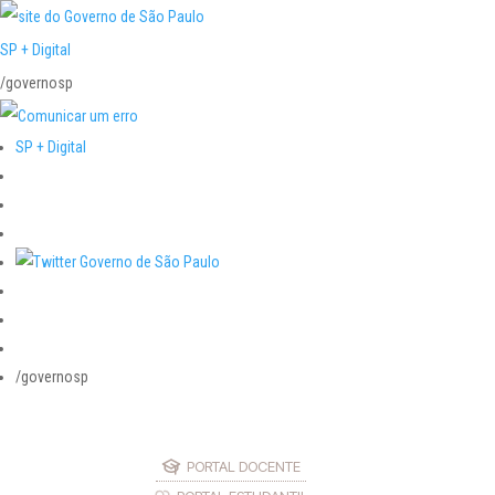
SP + Digital
/governosp
SP + Digital
/governosp
PORTAL DOCENTE