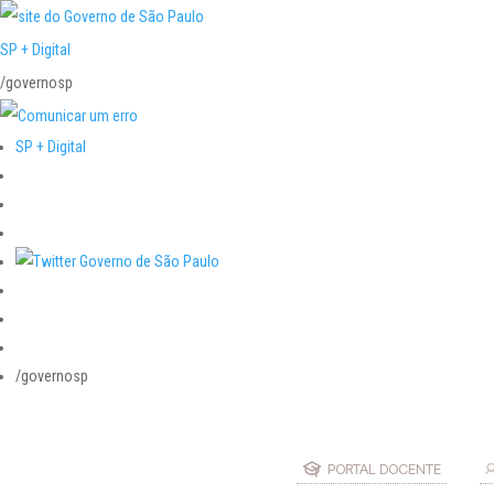
SP + Digital
/governosp
SP + Digital
/governosp
PORTAL DOCENTE