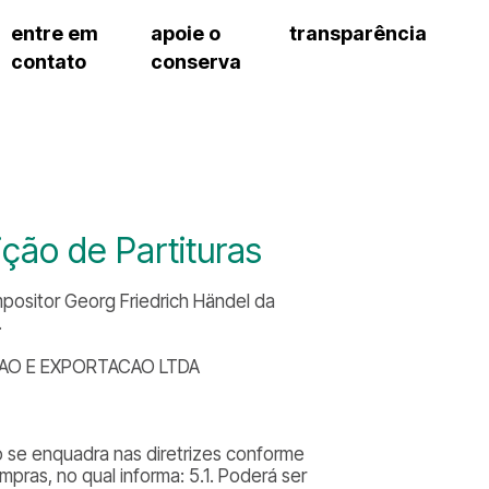
entre em
apoie o
transparência
contato
conserva
sco
patrocinadores e parcerias
contrato de gestão
s frequentes
doações de pessoa jurídica
prestação de contas
gar
doações de pessoa física
recursos humanos
onservatório
nota fiscal paulista (nfp)
compras e serviços
cnica social
a de imprensa
ção de Partituras
conosco
positor Georg Friedrich Händel da
.
AO E EXPORTACAO LTDA
 se enquadra nas diretrizes conforme
pras, no qual informa: 5.1. Poderá ser