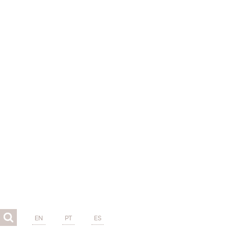
EN
PT
ES