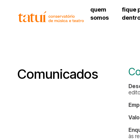
quem
fique 
somos
dentr
histórico
agenda cultural
governança
calendário escolar
unidades e setores
programas de conc
regimento escolar
revistas digitais
corpo docente
espaço estudantil
Co
Comunicados
Des
edit
Emp
Valo
Enq
às r