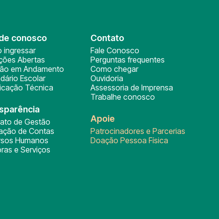
de conosco
Contato
 ingressar
Fale Conosco
ições Abertas
Perguntas frequentes
ção em Andamento
Como chegar
dário Escolar
Ouvidoria
ficação Técnica
Assessoria de Imprensa
Trabalhe conosco
sparência
Apoie
rato de Gestão
tação de Contas
Patrocinadores e Parcerias
rsos Humanos
Doação Pessoa Física
ras e Serviços