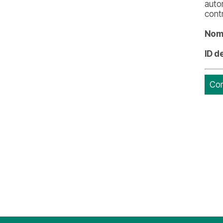
auto
cont
Nome
ID d
Com