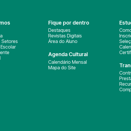
omos
Fique por dentro
Estu
Destaques
Como
ça
Revistas Digitais
Inscr
 Setores
Área do Aluno
Sele
Escolar
Calen
ente
Certi
Agenda Cultural
l
Calendário Mensal
Tran
Mapa do Site
Cont
Pres
Recu
Comp