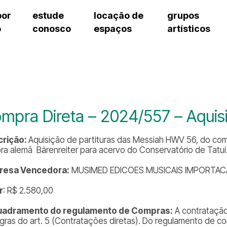
por
estude
locação de
grupos
o
conosco
espaços
artísticos
teatro procópio ferreira
artes cênicas
grupos artísticos de bolsistas
fale cono
salão villa-lobos
música
grupos pedagógicos – sede
pergunta
erto
auditório unidade chiquinha gonzaga
processo seletivo
grupos pedagógicos – polo
como che
orientações para locação
visite o c
equipe té
assessori
mpra Direta – 2024/557 – Aquisi
trabalhe 
crição:
Aquisição de partituras das Messiah HWV 56, do com
ora alemã Bärenreiter para acervo do Conservatório de Tatuí
resa Vencedora:
MUSIMED EDICOES MUSICAIS IMPORTAC
r
: R$ 2.580,00
uadramento do regulamento de Compras:
A contratação
egras do art. 5 (Contratações diretas). Do regulamento de com