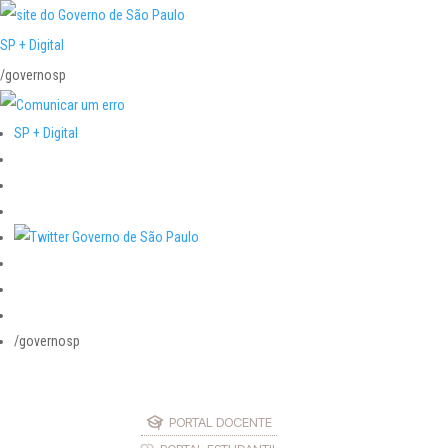
SP + Digital
/governosp
SP + Digital
/governosp
PORTAL DOCENTE