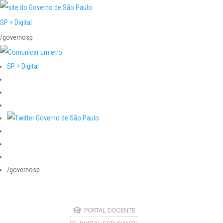
SP + Digital
/governosp
SP + Digital
/governosp
PORTAL DOCENTE