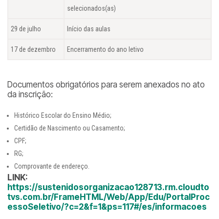
selecionados(as)
29 de julho
Início das aulas
17 de dezembro
Encerramento do ano letivo
Documentos obrigatórios para serem anexados no ato
da inscrição:
Histórico Escolar do Ensino Médio;
Certidão de Nascimento ou Casamento;
CPF;
RG;
Comprovante de endereço.
LINK:
https://sustenidosorganizacao128713.rm.cloudto
tvs.com.br/FrameHTML/Web/App/Edu/PortalProc
essoSeletivo/?c=2&f=1&ps=117#/es/informacoes