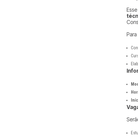
Esse
técn
Cons
Para
Con
Cur
Ela
Info
Mod
Hor
Iní
Vaga
Serã
Est