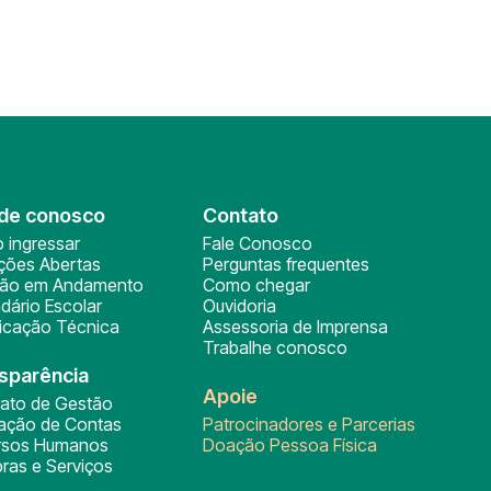
de conosco
Contato
 ingressar
Fale Conosco
ições Abertas
Perguntas frequentes
ção em Andamento
Como chegar
dário Escolar
Ouvidoria
ficação Técnica
Assessoria de Imprensa
Trabalhe conosco
sparência
Apoie
rato de Gestão
tação de Contas
Patrocinadores e Parcerias
rsos Humanos
Doação Pessoa Física
ras e Serviços