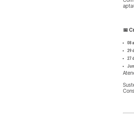
apta(
📅
Cr
08 
29 
27 
Jun
Aten
Sust
Cons