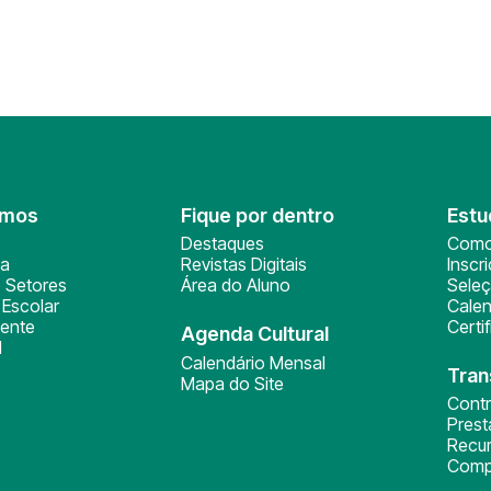
omos
Fique por dentro
Estu
Destaques
Como
ça
Revistas Digitais
Inscr
 Setores
Área do Aluno
Sele
Escolar
Calen
ente
Certi
Agenda Cultural
l
Calendário Mensal
Tran
Mapa do Site
Cont
Pres
Recu
Comp