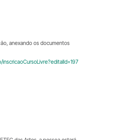
rição, anexando os documentos
o/inscricaoCursoLivre?editalId=197
)
 ETEC das Artes, a pessoa estará