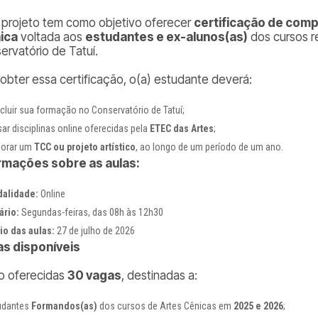
 projeto tem como objetivo oferecer
certificação de com
ica
voltada aos
estudantes e ex-alunos(as)
dos cursos r
ervatório de Tatuí.
 obter essa certificação, o(a) estudante deverá:
cluir sua formação no Conservatório de Tatuí;
sar disciplinas online oferecidas pela
ETEC das Artes
;
borar um
TCC ou projeto artístico
, ao longo de um período de um ano.
rmações sobre as aulas:
alidade:
Online
ário:
Segundas-feiras, das 08h às 12h30
cio das aulas:
27 de julho de 2026
s disponíveis
o oferecidas
30 vagas
, destinadas a:
udantes
Formandos(as)
dos cursos de Artes Cênicas em
2025 e 2026
;