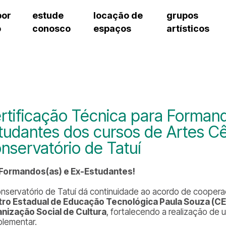
por
estude
locação de
grupos
o
conosco
espaços
artísticos
cursos regulares
bilheteria
teatro procópio ferreira
artes cênicas
grupos artísticos de bolsistas
fale cono
cursos livres
cursos regulares
salão villa-lobos
música
grupos pedagógicos – sede
ouvidoria 
cursos de aperfeiçoamento
cursos livres
erto
auditório unidade chiquinha gonzaga
processo seletivo
grupos pedagógicos – polo
pergunta
chiquinha gonzaga
cursos de aperfeiçoamento
orientações para locação
como che
a
visite o c
3
sceic-sp
rtificação Técnica para Formand
to
equipe té
tudantes dos cursos de Artes C
josé do rio pardo
assessori
nservatório de Tatuí
trabalhe 
 Formandos(as) e Ex-Estudantes!
nservatório de Tatuí dá continuidade ao acordo de cooper
ro Estadual de Educação Tecnológica Paula Souza (
nização Social de Cultura
, fortalecendo a realização de
lementar.