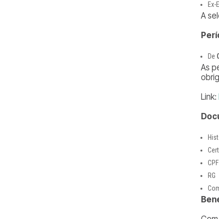
Ex-
A se
Perí
De
As p
obrig
Link:
Docu
His
Cer
CPF
RG
Com
Bene
Com 