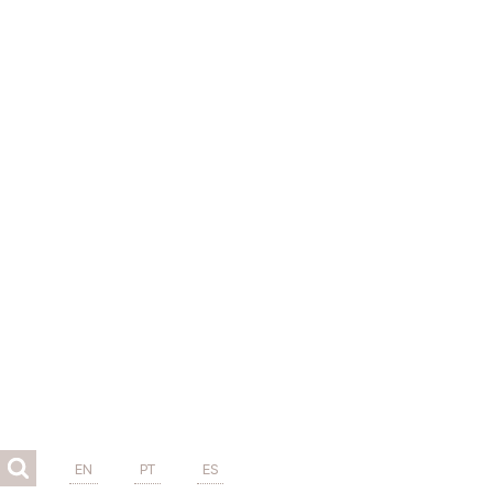
EN
PT
ES