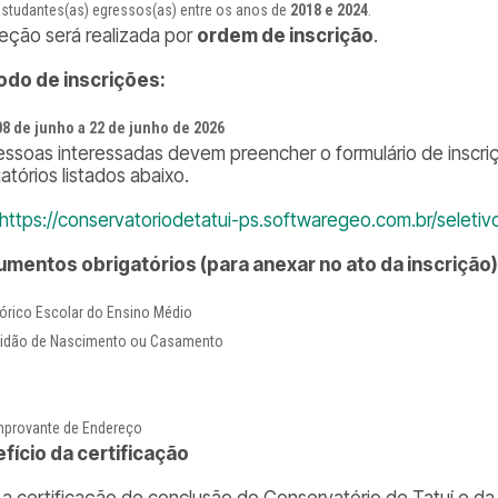
Estudantes(as) egressos(as) entre os anos de
2018 e 2024
.
leção será realizada por
ordem de inscrição
.
odo de inscrições:
08 de junho a 22 de junho de 2026
essoas interessadas devem preencher o formulário de insc
atórios listados abaixo.
https://conservatoriodetatui-ps.softwaregeo.com.br/seletiv
mentos obrigatórios (para anexar no ato da inscrição
tórico Escolar do Ensino Médio
tidão de Nascimento ou Casamento
provante de Endereço
fício da certificação
a certificação de conclusão do Conservatório de Tatuí e da