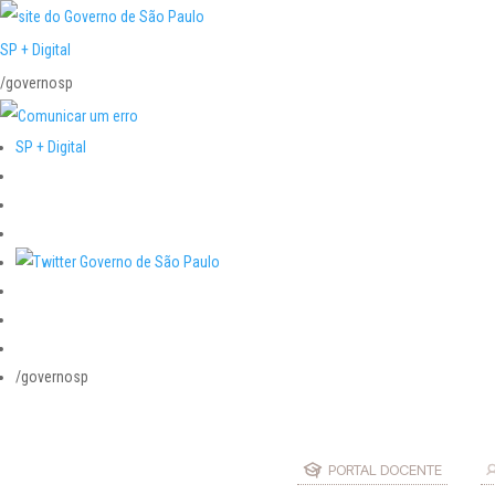
SP + Digital
/governosp
SP + Digital
/governosp
PORTAL DOCENTE