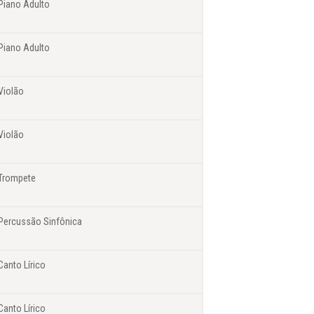
Piano Adulto
Piano Adulto
Violão
Violão
Trompete
Percussão Sinfônica
Canto Lírico
Canto Lírico