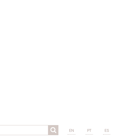
EN
PT
ES