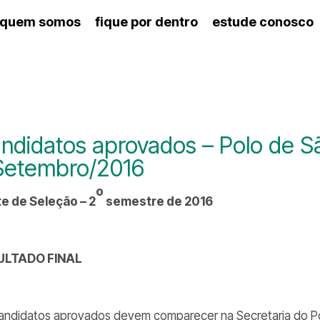
quem somos
fique por dentro
estude conosco
ico
agenda cultural
artes cênicas
nança
calendário escolar
des e setores
programas de concerto
ento escolar
revistas digitais
 docente
espaço estudantil
ndidatos aprovados – Polo de S
Setembro/2016
o
e de Seleção – 2
semestre de 2016
ULTADO FINAL
andidatos aprovados devem comparecer na Secretaria do Polo