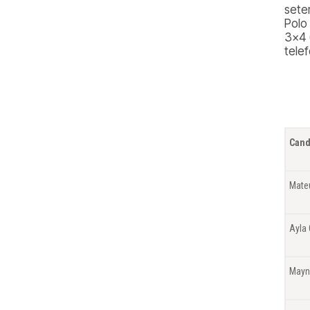
sete
Polo
3×4 
telef
Cand
Mate
Ayla
Mayn