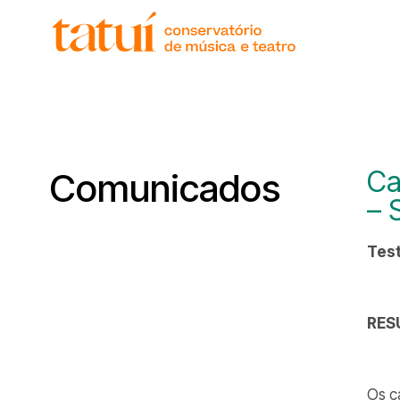
histór
gover
unida
regim
corpo
Ca
Comunicados
– 
Test
RES
Os c