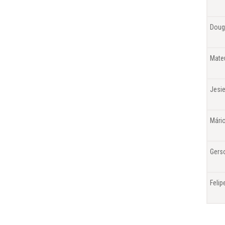
Doug
Mate
Jesie
Mário
Gers
Feli