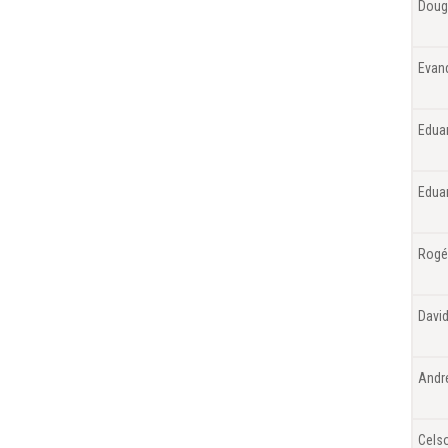
Dougl
Evan
Eduar
Eduar
Rogé
Davi
Andr
Celso