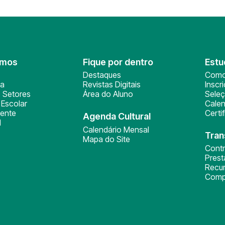
omos
Fique por dentro
Estu
Destaques
Como
ça
Revistas Digitais
Inscr
 Setores
Área do Aluno
Sele
Escolar
Calen
ente
Certi
Agenda Cultural
l
Calendário Mensal
Tran
Mapa do Site
Cont
Pres
Recu
Comp