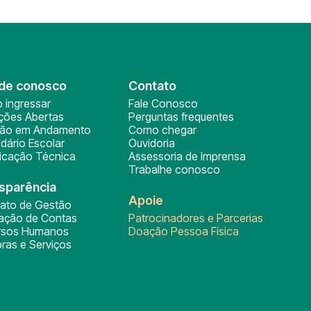
de conosco
Contato
 ingressar
Fale Conosco
ições Abertas
Perguntas frequentes
ção em Andamento
Como chegar
dário Escolar
Ouvidoria
ficação Técnica
Assessoria de Imprensa
Trabalhe conosco
sparência
Apoie
rato de Gestão
tação de Contas
Patrocinadores e Parcerias
rsos Humanos
Doação Pessoa Física
ras e Serviços