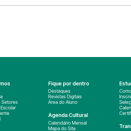
omos
Fique por dentro
Estu
Destaques
Como
ça
Revistas Digitais
Inscr
 Setores
Área do Aluno
Sele
Escolar
Calen
ente
Certi
Agenda Cultural
l
Calendário Mensal
Tran
Mapa do Site