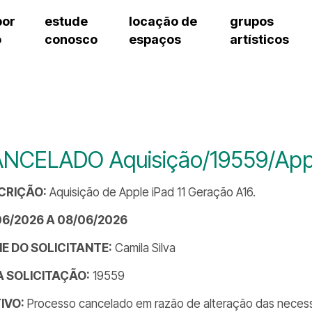
por
estude
locação de
grupos
o
conosco
espaços
artísticos
cursos regulares
bilheteria
teatro procópio ferreira
artes cênicas
grupos artísticos de bolsistas
fale cono
cursos livres
cursos regulares
salão villa-lobos
música
grupos pedagógicos – sede
ouvidoria 
cursos de aperfeiçoamento
cursos livres
erto
auditório unidade chiquinha gonzaga
processo seletivo
grupos pedagógicos – polo
pergunta
chiquinha gonzaga
cursos de aperfeiçoamento
orientações para locação
como che
a
visite o c
3
sceic-sp
NCELADO Aquisição/19559/Appl
to
equipe té
josé do rio pardo
assessori
CRIÇÃO:
Aquisição de Apple iPad 11 Geração A16.
trabalhe 
06/2026 A 08/06/2026
E DO SOLICITANTE:
Camila Silva
DA SOLICITAÇÃO:
19559
IVO:
Processo cancelado em razão de alteração das necess