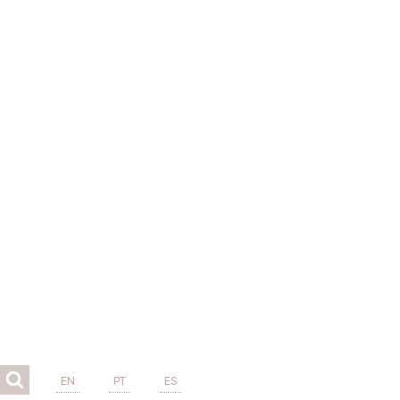
EN
PT
ES