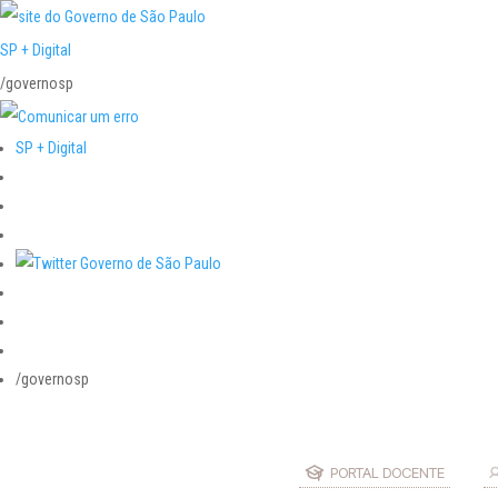
SP + Digital
/governosp
SP + Digital
/governosp
PORTAL DOCENTE