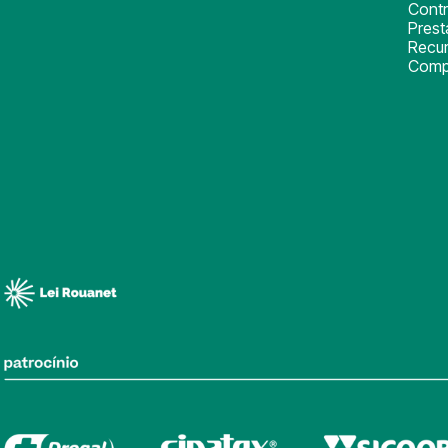
Cont
Pres
Recu
Comp