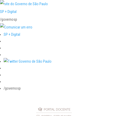
SP + Digital
/governosp
SP + Digital
/governosp
PORTAL DOCENTE