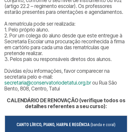
conjunto, conforme o seu nível de instrumento ou voz
(artigo 22.2 – regimento escolar). Os professores
estarão presentes para orientações e agendamentos.
A rematrícula pode ser realizada:
1. Pelo próprio aluno.
2. Por um colega do aluno desde que este entregue à
Secretaria Escolar uma procuração reconhecida à firma
em cartório para cada uma das rematrículas que
pretende realizar.
3. Pelos pais ou responsáveis diretos dos alunos.
Dúvidas e/ou informações, favor comparecer na
secretaria pelo e-mail:
secretaria@conservatoriodetatui.org.br
ou Rua São
Bento, 808, Centro, Tatuí
CALENDÁRIO DE RENOVAÇÃO (verifique todos os
detalhes referentes a seu curso):
CANTO LÍRICO, PIANO, HARPA E REGÊNCIA
(
banda e coral
)