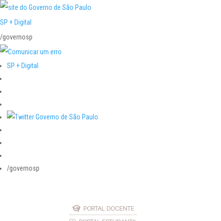
SP + Digital
/governosp
SP + Digital
/governosp
PORTAL DOCENTE