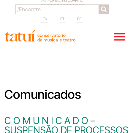
PORTAL ESTUDANTIL
EN
PT
ES
Comunicados
C O M U N I C A D O –
SUSPENSÃO DE PROCESSOS