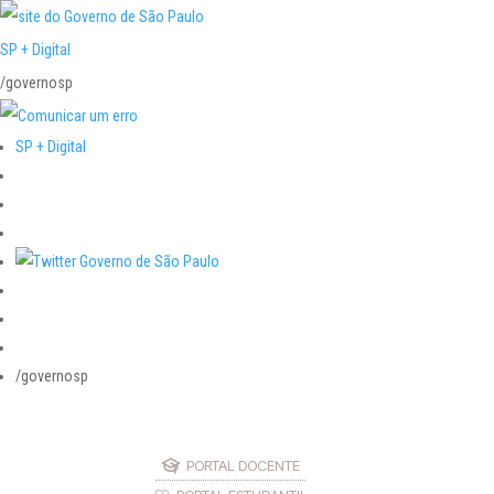
SP + Digital
/governosp
SP + Digital
/governosp
PORTAL DOCENTE