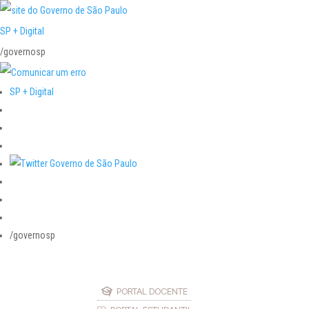
SP + Digital
/governosp
SP + Digital
/governosp
PORTAL DOCENTE