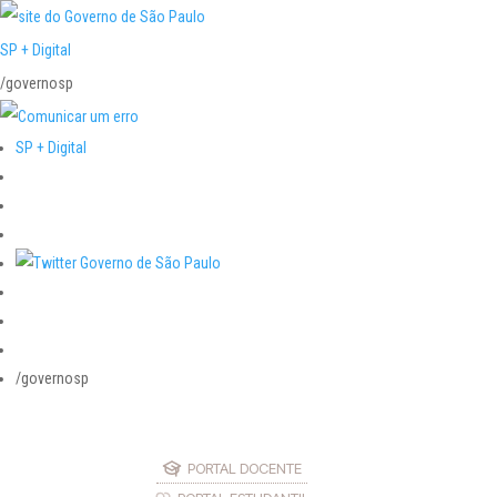
SP + Digital
/governosp
SP + Digital
/governosp
PORTAL DOCENTE