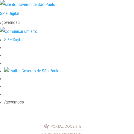
SP + Digital
/governosp
SP + Digital
/governosp
PORTAL DOCENTE