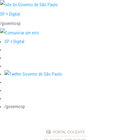
SP + Digital
/governosp
SP + Digital
/governosp
PORTAL DOCENTE