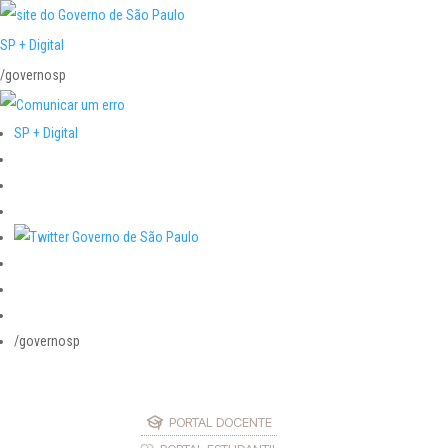
SP + Digital
/governosp
SP + Digital
/governosp
PORTAL DOCENTE