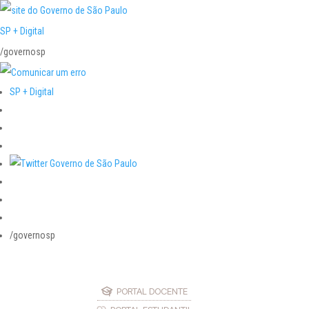
SP + Digital
/governosp
SP + Digital
/governosp
PORTAL DOCENTE